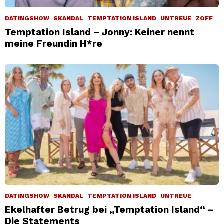
DATINGSHOW
SKANDAL
TEMPTATION ISLAND
UNTREUE
ZOFF
Temptation Island – Jonny: Keiner nennt
meine Freundin H*re
DATINGSHOW
SKANDAL
TEMPTATION ISLAND
UNTREUE
Ekelhafter Betrug bei „Temptation Island“ –
Die Statements