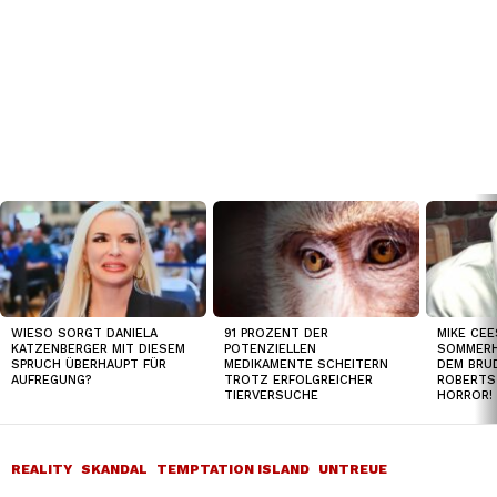
TOP
NEWS
WIESO SORGT DANIELA
91 PROZENT DER
MIKE CEE
KATZENBERGER MIT DIESEM
POTENZIELLEN
SOMMERH
SPRUCH ÜBERHAUPT FÜR
MEDIKAMENTE SCHEITERN
DEM BRUD
AUFREGUNG?
TROTZ ERFOLGREICHER
ROBERTS
TIERVERSUCHE
HORROR!
REALITY
SKANDAL
TEMPTATION ISLAND
UNTREUE