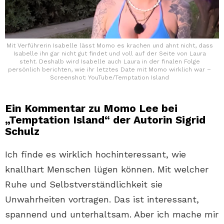
Mit Verführerin Isabelle lässt Momo es krachen und ahnt nicht, dass
Isabelle ihn gar nicht gut findet und voll auf der Seite von Laura
steht. Deshalb wird Isabelle auch Laura in der finalen Folge
persönlich berichten, wie ihr letztes Date mit Momo wirklich war –
Screenshot: YouTube/Temptation Island
Ein Kommentar zu Momo Lee bei
„Temptation Island“ der Autorin Sigrid
Schulz
Ich finde es wirklich hochinteressant, wie
knallhart Menschen lügen können. Mit welcher
Ruhe und Selbstverständlichkeit sie
Unwahrheiten vortragen. Das ist interessant,
spannend und unterhaltsam. Aber ich mache mir