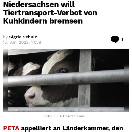
Niedersachsen will
Tiertransport-Verbot von
Kuhkindern bremsen
by
Sigrid Schulz
Co
1
15. Juni 2022, 14:59
Foto: PETA Deutschland
PETA
appelliert an Länderkammer, den