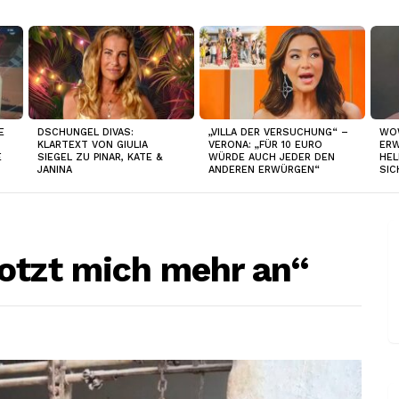
E
DSCHUNGEL DIVAS:
„VILLA DER VERSUCHUNG“ –
WO
KLARTEXT VON GIULIA
VERONA: „FÜR 10 EURO
ERW
E
SIEGEL ZU PINAR, KATE &
WÜRDE AUCH JEDER DEN
HEL
JANINA
ANDEREN ERWÜRGEN“
SIC
otzt mich mehr an“