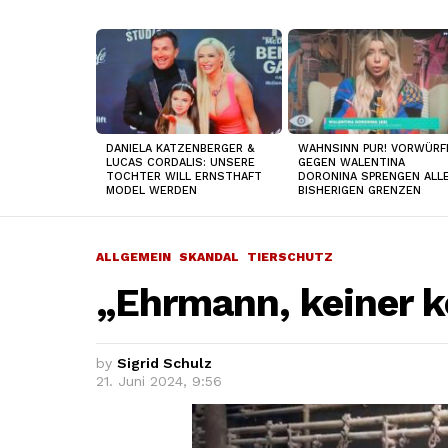
TOP
NEWS
DANIELA KATZENBERGER &
WAHNSINN PUR! VORWÜRF
LUCAS CORDALIS: UNSERE
GEGEN WALENTINA
TOCHTER WILL ERNSTHAFT
DORONINA SPRENGEN ALL
MODEL WERDEN
BISHERIGEN GRENZEN
ALLGEMEIN
SKANDAL
TIERSCHUTZ
„Ehrmann, keiner k
by
Sigrid Schulz
21. Juni 2024, 9:56