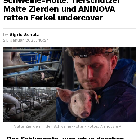
Schweine-Hölle: Tierschützer
Malte Zierden und ANINOVA
retten Ferkel undercover
by
Sigrid Schulz
21. Januar 2025, 18:24
Malte Zierden in der Schweine-Hölle - Fotos: Aninova e.V:
„Das Schlimmste, was ich je gesehen