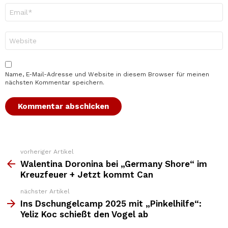
E-
Mail-
Adresse
*
Website
Name, E-Mail-Adresse und Website in diesem Browser für meinen
nächsten Kommentar speichern.
vorheriger Artikel
Weitere
Top
Walentina Doronina bei „Germany Shore“ im
News
Kreuzfeuer + Jetzt kommt Can
nächster Artikel
Ins Dschungelcamp 2025 mit „Pinkelhilfe“:
Yeliz Koc schießt den Vogel ab