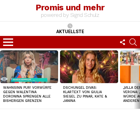
Promis und mehr
powered by Sigrid Schulz
AKTUELLSTE
FOLLO
S
US
Menu
TOP
NEWS
DSCHUNGEL DIVAS:
„VILLA D
WAHNSINN PUR! VORWÜRFE
KLARTEXT VON GIULIA
VERONA: 
GEGEN WALENTINA
SIEGEL ZU PINAR, KATE &
WÜRDE A
DORONINA SPRENGEN ALLE
JANINA
ANDEREN
BISHERIGEN GRENZEN