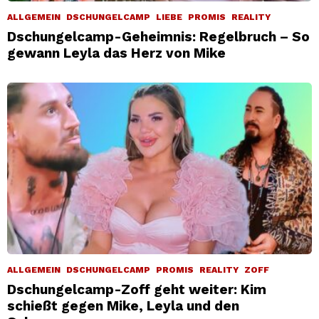
ALLGEMEIN
DSCHUNGELCAMP
LIEBE
PROMIS
REALITY
Dschungelcamp-Geheimnis: Regelbruch – So
gewann Leyla das Herz von Mike
ALLGEMEIN
DSCHUNGELCAMP
PROMIS
REALITY
ZOFF
Dschungelcamp-Zoff geht weiter: Kim
schießt gegen Mike, Leyla und den