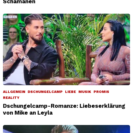
Schamanen
ALLGEMEIN
DSCHUNGELCAMP
LIEBE
MUSIK
PROMIS
REALITY
Dschungelcamp-Romanze: Liebeserklärung
von Mike an Leyla