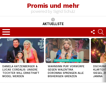
Promis und mehr
powered by Sigrid Schulz
AKTUELLSTE
FOLLO
S
US
Menu
TOP
NEWS
DANIELA KATZENBERGER &
DSCHUNGE
WAHNSINN PUR! VORWÜRFE
LUCAS CORDALIS: UNSERE
KLARTEXT
GEGEN WALENTINA
TOCHTER WILL ERNSTHAFT
SIEGEL Z
DORONINA SPRENGEN ALLE
MODEL WERDEN
JANINA
BISHERIGEN GRENZEN