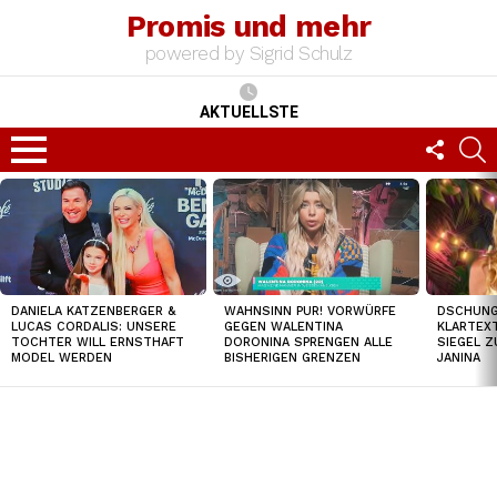
Promis und mehr
powered by Sigrid Schulz
AKTUELLSTE
FOLLO
S
US
Menu
TOP
NEWS
DSCHUNGE
DANIELA KATZENBERGER &
WAHNSINN PUR! VORWÜRFE
KLARTEXT
LUCAS CORDALIS: UNSERE
GEGEN WALENTINA
SIEGEL Z
TOCHTER WILL ERNSTHAFT
DORONINA SPRENGEN ALLE
JANINA
MODEL WERDEN
BISHERIGEN GRENZEN