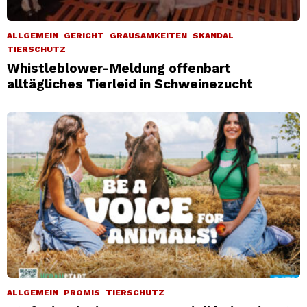
ALLGEMEIN
GERICHT
GRAUSAMKEITEN
SKANDAL
TIERSCHUTZ
Whistleblower-Meldung offenbart
alltägliches Tierleid in Schweinezucht
ALLGEMEIN
PROMIS
TIERSCHUTZ