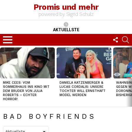
Promis und mehr
powered by Sigrid Schulz
AKTUELLSTE
FOLLO
S
US
Menu
TOP
NEWS
MIKE CEES: VOM
DANIELA KATZENBERGER &
WAHNSIN
SOMMERHAUS INS KINO MIT
LUCAS CORDALIS: UNSERE
GEGEN W
DEM BRUDER VON JULIA
TOCHTER WILL ERNSTHAFT
DORONIN
ROBERTS – ECHTER
MODEL WERDEN
BISHERI
HORROR!
BAD BOYFRIENDS