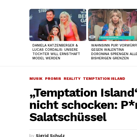
TOP
NEWS
DANIELA KATZENBERGER &
WAHNSINN PUR! VORWÜRF
LUCAS CORDALIS: UNSERE
GEGEN WALENTINA
TOCHTER WILL ERNSTHAFT
DORONINA SPRENGEN ALL
MODEL WERDEN
BISHERIGEN GRENZEN
MUSIK
PROMIS
REALITY
TEMPTATION ISLAND
„Temptation Island
nicht schocken: P*n
Salatschüssel
by
Sigrid Schulz