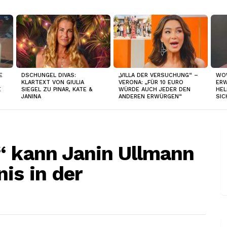
E
DSCHUNGEL DIVAS:
„VILLA DER VERSUCHUNG“ –
WO
KLARTEXT VON GIULIA
VERONA: „FÜR 10 EURO
ERW
E
SIEGEL ZU PINAR, KATE &
WÜRDE AUCH JEDER DEN
HEL
JANINA
ANDEREN ERWÜRGEN“
SIC
“ kann Janin Ullmann
is in der