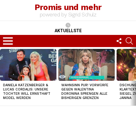
Promis und mehr
powered by Sigrid Schulz
AKTUELLSTE
FOLLO
S
US
Menu
TOP
NEWS
DANIELA KATZENBERGER &
WAHNSINN PUR! VORWÜRFE
DSCHUNGE
LUCAS CORDALIS: UNSERE
GEGEN WALENTINA
KLARTEXT
TOCHTER WILL ERNSTHAFT
DORONINA SPRENGEN ALLE
SIEGEL Z
MODEL WERDEN
BISHERIGEN GRENZEN
JANINA