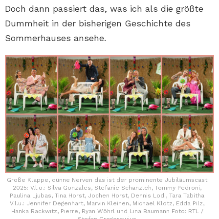
Doch dann passiert das, was ich als die größte
Dummheit in der bisherigen Geschichte des
Sommerhauses ansehe.
Große Klappe, dünne Nerven das ist der prominente Jubiläumscast
2025: V.l.o.: Silva Gonzales, Stefanie Schanzleh, Tommy Pedroni,
Paulina Ljubas, Tina Horst, Jochen Horst, Dennis Lodi, Tara Tabitha
V.l.u.: Jennifer Degenhart, Marvin Kleinen, Michael Klotz, Edda Pilz,
Hanka Rackwitz, Pierre, Ryan Wöhrl und Lina Baumann Foto: RTL /
Stefan Gregorowius