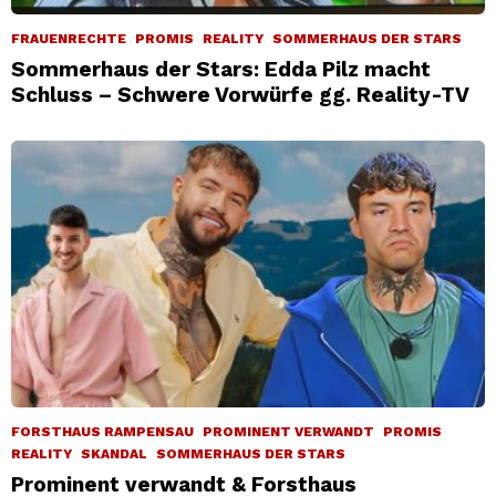
FRAUENRECHTE
PROMIS
REALITY
SOMMERHAUS DER STARS
Sommerhaus der Stars: Edda Pilz macht
Schluss – Schwere Vorwürfe gg. Reality-TV
FORSTHAUS RAMPENSAU
PROMINENT VERWANDT
PROMIS
REALITY
SKANDAL
SOMMERHAUS DER STARS
Prominent verwandt & Forsthaus