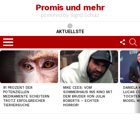
Promis und mehr
powered by Sigrid Schulz
AKTUELLSTE
FOLLO
S
US
Menu
TOP
NEWS
91 PROZENT DER
MIKE CEES: VOM
DANIELA 
POTENZIELLEN
SOMMERHAUS INS KINO MIT
LUCAS C
MEDIKAMENTE SCHEITERN
DEM BRUDER VON JULIA
TOCHTER
TROTZ ERFOLGREICHER
ROBERTS – ECHTER
MODEL W
TIERVERSUCHE
HORROR!