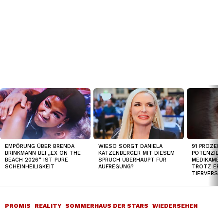
TOP
NEWS
91 PROZE
EMPÖRUNG ÜBER BRENDA
WIESO SORGT DANIELA
POTENZI
BRINKMANN BEI „EX ON THE
KATZENBERGER MIT DIESEM
MEDIKAM
BEACH 2026“ IST PURE
SPRUCH ÜBERHAUPT FÜR
TROTZ E
SCHEINHEILIGKEIT
AUFREGUNG?
TIERVER
PROMIS
REALITY
SOMMERHAUS DER STARS
WIEDERSEHEN