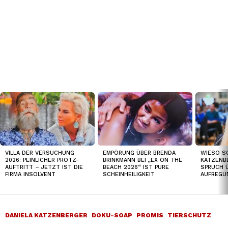
TOP
NEWS
VILLA DER VERSUCHUNG
EMPÖRUNG ÜBER BRENDA
WIESO S
2026: PEINLICHER PROTZ-
BRINKMANN BEI „EX ON THE
KATZENB
AUFTRITT – JETZT IST DIE
BEACH 2026“ IST PURE
SPRUCH 
FIRMA INSOLVENT
SCHEINHEILIGKEIT
AUFREGU
DANIELA KATZENBERGER
DOKU-SOAP
PROMIS
TIERSCHUTZ