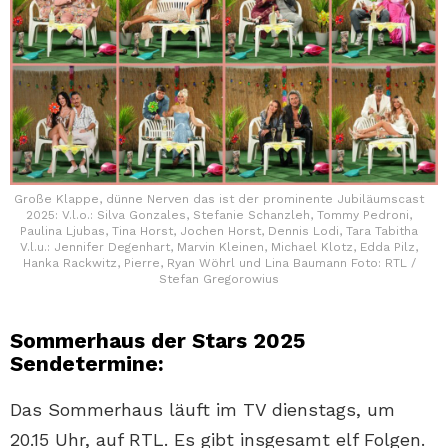
Große Klappe, dünne Nerven das ist der prominente Jubiläumscast
2025: V.l.o.: Silva Gonzales, Stefanie Schanzleh, Tommy Pedroni,
Paulina Ljubas, Tina Horst, Jochen Horst, Dennis Lodi, Tara Tabitha
V.l.u.: Jennifer Degenhart, Marvin Kleinen, Michael Klotz, Edda Pilz,
Hanka Rackwitz, Pierre, Ryan Wöhrl und Lina Baumann Foto: RTL /
Stefan Gregorowius
Sommerhaus der Stars 2025
Sendetermine:
Das Sommerhaus läuft im TV dienstags, um
20.15 Uhr, auf RTL. Es gibt insgesamt elf Folgen.