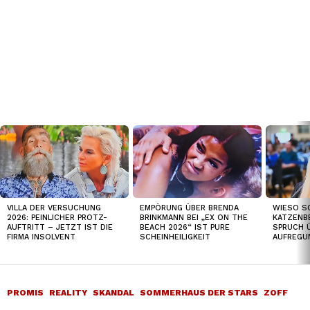
TOP
NEWS
VILLA DER VERSUCHUNG
EMPÖRUNG ÜBER BRENDA
WIESO S
2026: PEINLICHER PROTZ-
BRINKMANN BEI „EX ON THE
KATZENB
AUFTRITT – JETZT IST DIE
BEACH 2026“ IST PURE
SPRUCH 
FIRMA INSOLVENT
SCHEINHEILIGKEIT
AUFREGU
PROMIS
REALITY
SKANDAL
SOMMERHAUS DER STARS
ZOFF