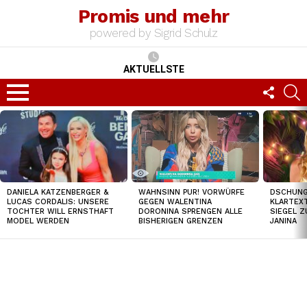
Promis und mehr
powered by Sigrid Schulz
AKTUELLSTE
FOLLO
S
US
Menu
TOP
NEWS
DANIELA KATZENBERGER &
DSCHUNGE
WAHNSINN PUR! VORWÜRFE
LUCAS CORDALIS: UNSERE
KLARTEXT
GEGEN WALENTINA
TOCHTER WILL ERNSTHAFT
SIEGEL Z
DORONINA SPRENGEN ALLE
MODEL WERDEN
JANINA
BISHERIGEN GRENZEN