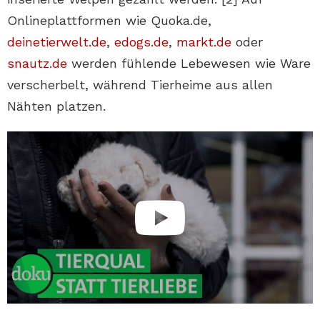
Onlineplattformen wie Quoka.de,
deinetierwelt.de
,
edogs.de
,
markt.de
oder
snautz.de
werden fühlende Lebewesen wie Ware
verscherbelt, während Tierheime aus allen
Nähten platzen.