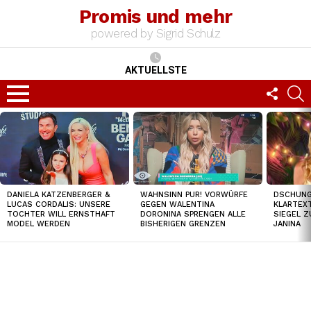
Promis und mehr
powered by Sigrid Schulz
AKTUELLSTE
FOLLO
S
US
Menu
TOP
NEWS
DSCHUNGE
DANIELA KATZENBERGER &
WAHNSINN PUR! VORWÜRFE
KLARTEXT
LUCAS CORDALIS: UNSERE
GEGEN WALENTINA
SIEGEL Z
TOCHTER WILL ERNSTHAFT
DORONINA SPRENGEN ALLE
JANINA
MODEL WERDEN
BISHERIGEN GRENZEN