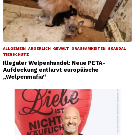
ALLGEMEIN
ÄRGERLICH
GEWALT
GRAUSAMKEITEN
SKANDAL
TIERSCHUTZ
Illegaler Welpenhandel: Neue PETA-
Aufdeckung entlarvt europäische
„Welpenmafia“