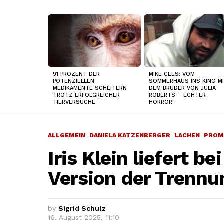
TOP
NEWS
91 PROZENT DER
MIKE CEES: VOM
POTENZIELLEN
SOMMERHAUS INS KINO M
MEDIKAMENTE SCHEITERN
DEM BRUDER VON JULIA
TROTZ ERFOLGREICHER
ROBERTS – ECHTER
TIERVERSUCHE
HORROR!
ALLGEMEIN
DANIELA KATZENBERGER
LACHEN
PROM
Iris Klein liefert b
Version der Trennu
by
Sigrid Schulz
16. August 2025, 11:10