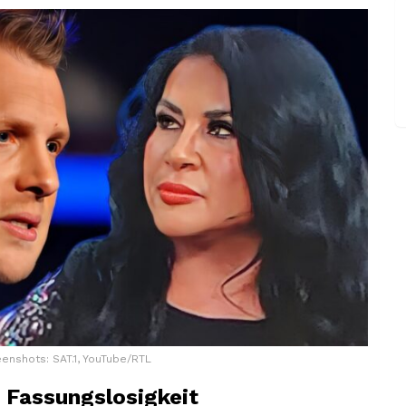
enshots: SAT.1, YouTube/RTL
 Fassungslosigkeit