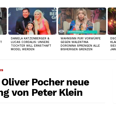
DANIELA KATZENBERGER &
WAHNSINN PUR! VORWÜRFE
DSC
IT
LUCAS CORDALIS: UNSERE
GEGEN WALENTINA
KLA
TOCHTER WILL ERNSTHAFT
DORONINA SPRENGEN ALLE
SIE
MODEL WERDEN
BISHERIGEN GRENZEN
JAN
IS
ei Oliver Pocher neue
ng von Peter Klein