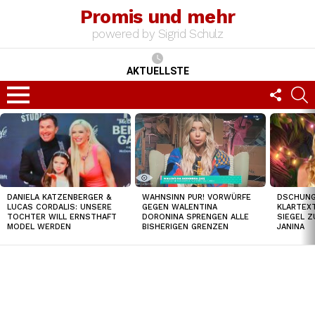
Promis und mehr
powered by Sigrid Schulz
AKTUELLSTE
FOLLO
S
US
Menu
TOP
NEWS
DANIELA KATZENBERGER &
DSCHUNGE
WAHNSINN PUR! VORWÜRFE
LUCAS CORDALIS: UNSERE
KLARTEXT
GEGEN WALENTINA
TOCHTER WILL ERNSTHAFT
SIEGEL Z
DORONINA SPRENGEN ALLE
MODEL WERDEN
JANINA
BISHERIGEN GRENZEN