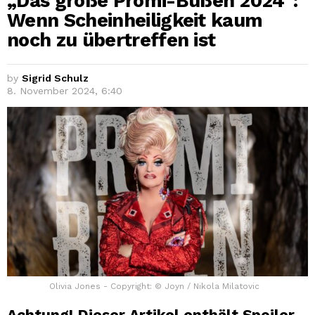
„Das große Promi-Büßen 2024“:
Wenn Scheinheiligkeit kaum
noch zu übertreffen ist
by
Sigrid Schulz
8. November 2024, 6:40
Olivia Jones - Copyright: © Joyn / Nikola Milatovic
Achtung! Dieser Artikel enthält Spoiler