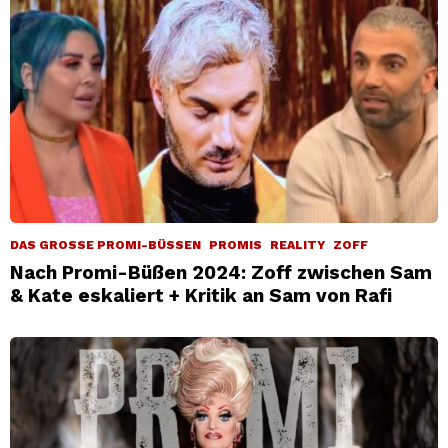
DAS GROSSE PROMI-BÜSSEN
PROMIS
REALITY
ZOFF
Nach Promi-Büßen 2024: Zoff zwischen Sam
& Kate eskaliert + Kritik an Sam von Rafi