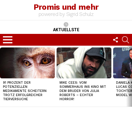
Promis und mehr
powered by Sigrid Schulz
AKTUELLSTE
FOLLO
S
US
Menu
TOP
NEWS
91 PROZENT DER
MIKE CEES: VOM
DANIELA 
POTENZIELLEN
SOMMERHAUS INS KINO MIT
LUCAS C
MEDIKAMENTE SCHEITERN
DEM BRUDER VON JULIA
TOCHTER
TROTZ ERFOLGREICHER
ROBERTS – ECHTER
MODEL W
TIERVERSUCHE
HORROR!