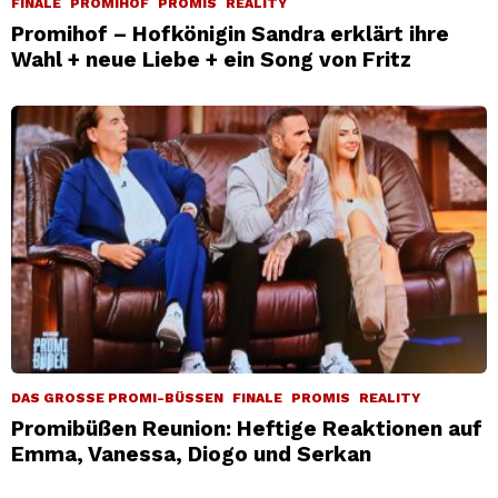
FINALE
PROMIHOF
PROMIS
REALITY
Promihof – Hofkönigin Sandra erklärt ihre
Wahl + neue Liebe + ein Song von Fritz
DAS GROSSE PROMI-BÜSSEN
FINALE
PROMIS
REALITY
Promibüßen Reunion: Heftige Reaktionen auf
Emma, Vanessa, Diogo und Serkan