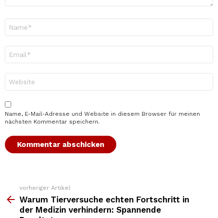
Name
*
E-
Mail-
Adresse
*
Website
Name, E-Mail-Adresse und Website in diesem Browser für meinen
nächsten Kommentar speichern.
vorheriger Artikel
Weitere
Top
Warum Tierversuche echten Fortschritt in
News
der Medizin verhindern: Spannende