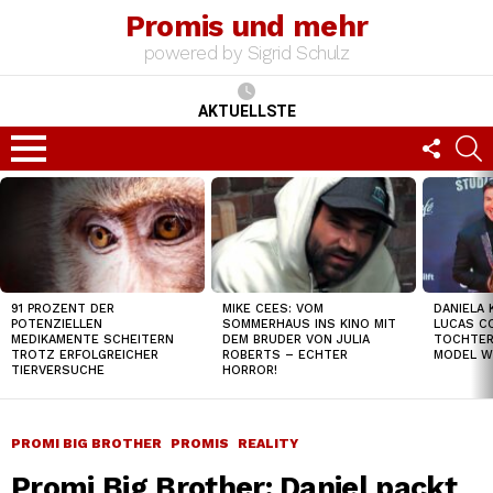
Promis und mehr
powered by Sigrid Schulz
AKTUELLSTE
FOLLO
S
US
Menu
TOP
NEWS
91 PROZENT DER
MIKE CEES: VOM
DANIELA 
POTENZIELLEN
SOMMERHAUS INS KINO MIT
LUCAS C
MEDIKAMENTE SCHEITERN
DEM BRUDER VON JULIA
TOCHTER
TROTZ ERFOLGREICHER
ROBERTS – ECHTER
MODEL W
TIERVERSUCHE
HORROR!
PROMI BIG BROTHER
PROMIS
REALITY
Promi Big Brother: Daniel packt