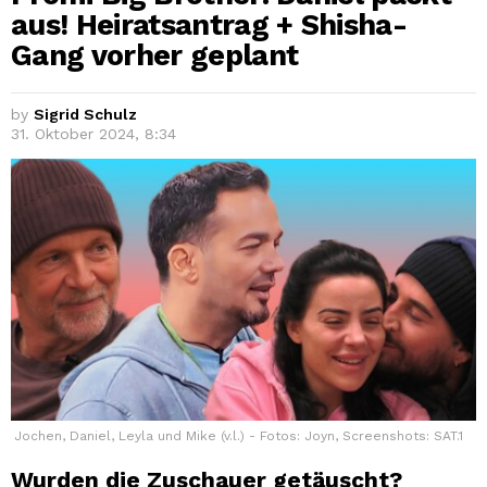
aus! Heiratsantrag + Shisha-
Gang vorher geplant
by
Sigrid Schulz
31. Oktober 2024, 8:34
Jochen, Daniel, Leyla und Mike (v.l.) - Fotos: Joyn, Screenshots: SAT.1
Wurden die Zuschauer getäuscht?