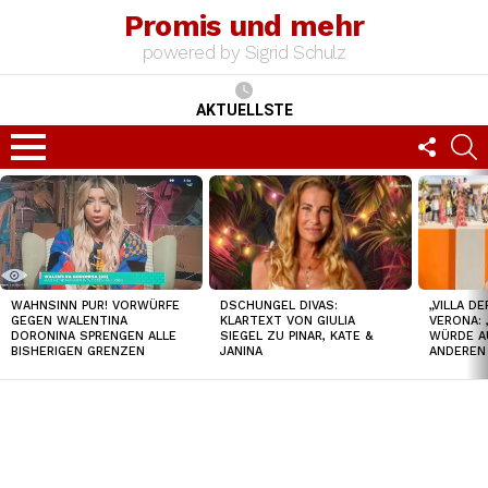
Promis und mehr
powered by Sigrid Schulz
AKTUELLSTE
FOLLO
S
US
Menu
TOP
NEWS
DSCHUNGEL DIVAS:
„VILLA D
WAHNSINN PUR! VORWÜRFE
KLARTEXT VON GIULIA
VERONA: 
GEGEN WALENTINA
SIEGEL ZU PINAR, KATE &
WÜRDE A
DORONINA SPRENGEN ALLE
JANINA
ANDEREN
BISHERIGEN GRENZEN