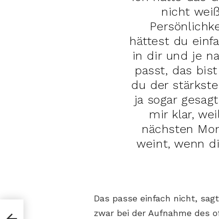
nicht weiß
Persönlichke
hättest du einf
in dir und je n
passt, das bis
du der stärkst
ja sogar gesag
mir klar, wei
nächsten Mom
weint, wenn d
Das passe einfach nicht, sagt
use
zwar bei der Aufnahme des o
ra –