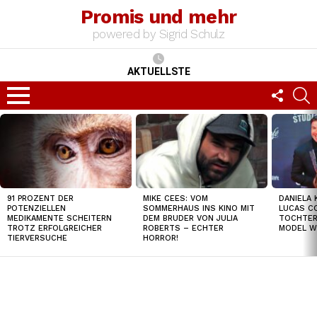
Promis und mehr
powered by Sigrid Schulz
AKTUELLSTE
FOLLO
S
US
Menu
TOP
NEWS
91 PROZENT DER
MIKE CEES: VOM
DANIELA 
POTENZIELLEN
SOMMERHAUS INS KINO MIT
LUCAS C
MEDIKAMENTE SCHEITERN
DEM BRUDER VON JULIA
TOCHTER
TROTZ ERFOLGREICHER
ROBERTS – ECHTER
MODEL W
TIERVERSUCHE
HORROR!