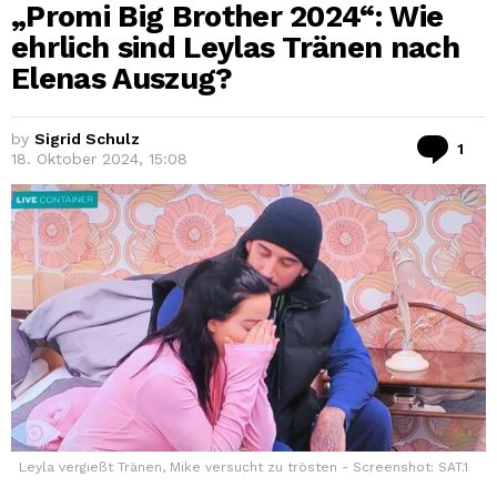
„Promi Big Brother 2024“: Wie
ehrlich sind Leylas Tränen nach
Elenas Auszug?
by
Sigrid Schulz
Co
1
18. Oktober 2024, 15:08
Leyla vergießt Tränen, Mike versucht zu trösten - Screenshot: SAT.1