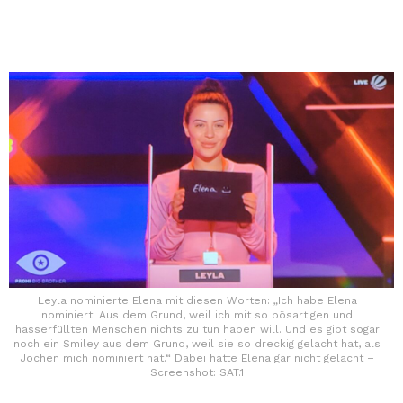
Leyla nominierte Elena mit diesen Worten: „Ich habe Elena
nominiert. Aus dem Grund, weil ich mit so bösartigen und
hasserfüllten Menschen nichts zu tun haben will. Und es gibt sogar
noch ein Smiley aus dem Grund, weil sie so dreckig gelacht hat, als
Jochen mich nominiert hat.“ Dabei hatte Elena gar nicht gelacht –
Screenshot: SAT.1