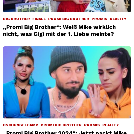
BIG BROTHER
FINALE
PROMI BIG BROTHER
PROMIS
REALITY
„Promi Big Brother“: Weiß Mike wirklich
nicht, was Gigi mit der 1. Liebe meinte?
DSCHUNGELCAMP
PROMI BIG BROTHER
PROMIS
REALITY
„Promi Big Brother 2024“: Jetzt packt Mike