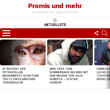
Promis und mehr
powered by Sigrid Schulz
AKTUELLSTE
FOLLO
S
US
Menu
TOP
NEWS
91 PROZENT DER
MIKE CEES: VOM
DANIELA 
POTENZIELLEN
SOMMERHAUS INS KINO MIT
LUCAS C
MEDIKAMENTE SCHEITERN
DEM BRUDER VON JULIA
TOCHTER
TROTZ ERFOLGREICHER
ROBERTS – ECHTER
MODEL W
TIERVERSUCHE
HORROR!