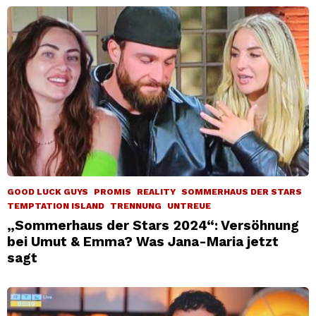
GOOD LUCK GUYS
PROMIS
REALITY
SOMMERHAUS DER STARS
TEMPTATION ISLAND
TRENNUNG
UNTREUE
„Sommerhaus der Stars 2024“: Versöhnung
bei Umut & Emma? Was Jana-Maria jetzt
sagt