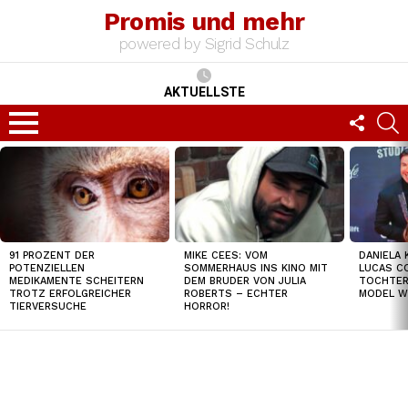
Promis und mehr
powered by Sigrid Schulz
AKTUELLSTE
FOLLO
S
US
Menu
TOP
NEWS
91 PROZENT DER
MIKE CEES: VOM
DANIELA 
POTENZIELLEN
SOMMERHAUS INS KINO MIT
LUCAS C
MEDIKAMENTE SCHEITERN
DEM BRUDER VON JULIA
TOCHTER
TROTZ ERFOLGREICHER
ROBERTS – ECHTER
MODEL W
TIERVERSUCHE
HORROR!