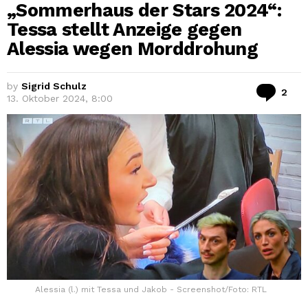
„Sommerhaus der Stars 2024“:
Tessa stellt Anzeige gegen
Alessia wegen Morddrohung
by
Sigrid Schulz
Ko
2
13. Oktober 2024, 8:00
Alessia (l.) mit Tessa und Jakob - Screenshot/Foto: RTL