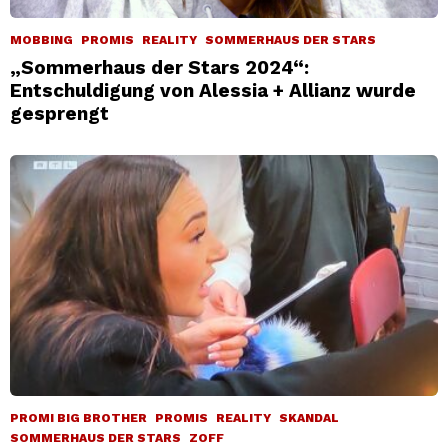
MOBBING
PROMIS
REALITY
SOMMERHAUS DER STARS
„Sommerhaus der Stars 2024“:
Entschuldigung von Alessia + Allianz wurde
gesprengt
PROMI BIG BROTHER
PROMIS
REALITY
SKANDAL
SOMMERHAUS DER STARS
ZOFF