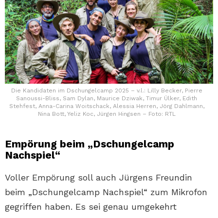
Die Kandidaten im Dschungelcamp 2025 – v.l.: Lilly Becker, Pierre
Sanoussi-Bliss, Sam Dylan, Maurice Dziwak, Timur Ülker, Edith
Stehfest, Anna-Carina Woitschack, Alessia Herren, Jörg Dahlmann,
Nina Bott, Yeliz Koc, Jürgen Hingsen – Foto: RTL
Empörung beim „Dschungelcamp
Nachspiel“
Voller Empörung soll auch Jürgens Freundin
beim „Dschungelcamp Nachspiel“ zum Mikrofon
gegriffen haben. Es sei genau umgekehrt