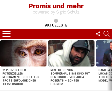
Promis und mehr
powered by Sigrid Schulz
AKTUELLSTE
FOLLO
S
US
Menu
TOP
NEWS
91 PROZENT DER
MIKE CEES: VOM
DANIELA 
POTENZIELLEN
SOMMERHAUS INS KINO MIT
LUCAS C
MEDIKAMENTE SCHEITERN
DEM BRUDER VON JULIA
TOCHTER
TROTZ ERFOLGREICHER
ROBERTS – ECHTER
MODEL W
TIERVERSUCHE
HORROR!