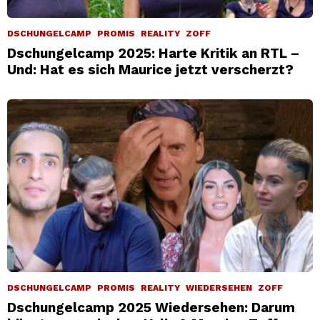
DSCHUNGELCAMP
PROMIS
REALITY
ZOFF
Dschungelcamp 2025: Harte Kritik an RTL –
Und: Hat es sich Maurice jetzt verscherzt?
DSCHUNGELCAMP
PROMIS
REALITY
WIEDERSEHEN
ZOFF
Dschungelcamp 2025 Wiedersehen: Darum