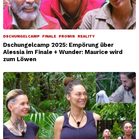
DSCHUNGELCAMP
FINALE
PROMIS
REALITY
Dschungelcamp 2025: Empörung über
Alessia im Finale + Wunder: Maurice wird
zum Löwen