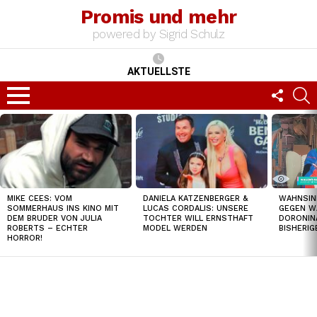
Promis und mehr
powered by Sigrid Schulz
AKTUELLSTE
FOLLO
S
US
Menu
TOP
NEWS
MIKE CEES: VOM
DANIELA KATZENBERGER &
WAHNSIN
SOMMERHAUS INS KINO MIT
LUCAS CORDALIS: UNSERE
GEGEN W
DEM BRUDER VON JULIA
TOCHTER WILL ERNSTHAFT
DORONIN
ROBERTS – ECHTER
MODEL WERDEN
BISHERI
HORROR!