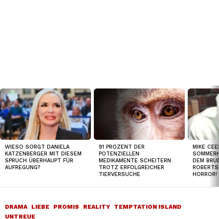
TOP
NEWS
WIESO SORGT DANIELA
91 PROZENT DER
MIKE CEE
KATZENBERGER MIT DIESEM
POTENZIELLEN
SOMMERH
SPRUCH ÜBERHAUPT FÜR
MEDIKAMENTE SCHEITERN
DEM BRUD
AUFREGUNG?
TROTZ ERFOLGREICHER
ROBERTS
TIERVERSUCHE
HORROR!
DRAMA
LIEBE
PROMIS
REALITY
TEMPTATION ISLAND
UNTREUE