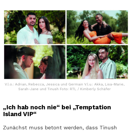
V.l.o.: Adrian, Rebecca, Jessica und Germain V.l.u.: Akka, Lisa-Marie,
Sarah-Jane und Tinush Foto: RTL / Kimberly Schäfer
„Ich hab noch nie“ bei „Temptation
Island VIP“
Zunächst muss betont werden, dass Tinush