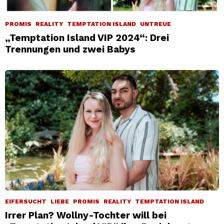
PROMIS
REALITY
TEMPTATION ISLAND
UNTREUE
„Temptation Island VIP 2024“: Drei
Trennungen und zwei Babys
EIFERSUCHT
LIEBE
PROMIS
REALITY
TEMPTATION ISLAND
Irrer Plan? Wollny-Tochter will bei