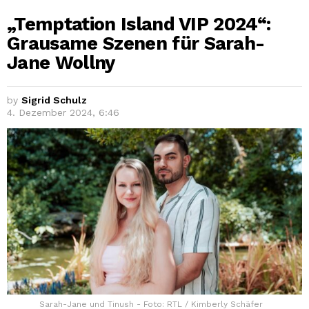
„Temptation Island VIP 2024“:
Grausame Szenen für Sarah-
Jane Wollny
by
Sigrid Schulz
4. Dezember 2024, 6:46
Sarah-Jane und Tinush - Foto: RTL / Kimberly Schäfer