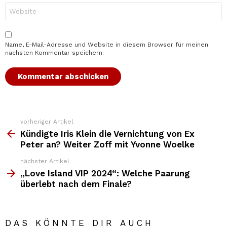
*
Website
Name, E-Mail-Adresse und Website in diesem Browser für meinen
nächsten Kommentar speichern.
vorheriger Artikel
Weitere
Top
Kündigte Iris Klein die Vernichtung von Ex
News
Peter an? Weiter Zoff mit Yvonne Woelke
nächster Artikel
„Love Island VIP 2024“: Welche Paarung
überlebt nach dem Finale?
DAS KÖNNTE DIR AUCH