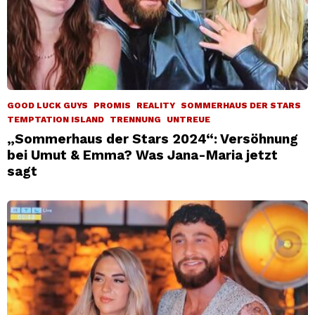
GOOD LUCK GUYS
PROMIS
REALITY
SOMMERHAUS DER STARS
TEMPTATION ISLAND
TRENNUNG
UNTREUE
„Sommerhaus der Stars 2024“: Versöhnung
bei Umut & Emma? Was Jana-Maria jetzt
sagt