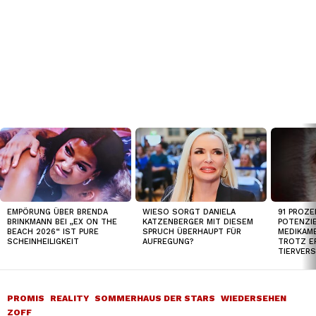
TOP
NEWS
91 PROZE
EMPÖRUNG ÜBER BRENDA
WIESO SORGT DANIELA
POTENZI
BRINKMANN BEI „EX ON THE
KATZENBERGER MIT DIESEM
MEDIKAM
BEACH 2026“ IST PURE
SPRUCH ÜBERHAUPT FÜR
TROTZ E
SCHEINHEILIGKEIT
AUFREGUNG?
TIERVER
PROMIS
REALITY
SOMMERHAUS DER STARS
WIEDERSEHEN
ZOFF