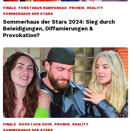
FINALE
FORSTHAUS RAMPENSAU
PROMIS
REALITY
SOMMERHAUS DER STARS
Sommerhaus der Stars 2024: Sieg durch
Beleidigungen, Diffamierungen &
Provokation?
FINALE
GOOD LUCK GUYS
PROMIS
REALITY
SOMMERHAUS DER STARS