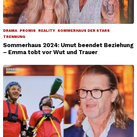
DRAMA
PROMIS
REALITY
SOMMERHAUS DER STARS
TRENNUNG
Sommerhaus 2024: Umut beendet Beziehung
– Emma tobt vor Wut und Trauer