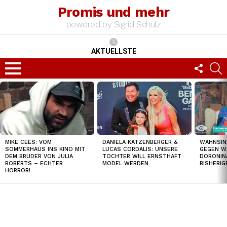
Promis und mehr
powered by Sigrid Schulz
AKTUELLSTE
FOLLO
S
US
Menu
TOP
NEWS
MIKE CEES: VOM
DANIELA KATZENBERGER &
WAHNSIN
SOMMERHAUS INS KINO MIT
LUCAS CORDALIS: UNSERE
GEGEN W
DEM BRUDER VON JULIA
TOCHTER WILL ERNSTHAFT
DORONIN
ROBERTS – ECHTER
MODEL WERDEN
BISHERI
HORROR!