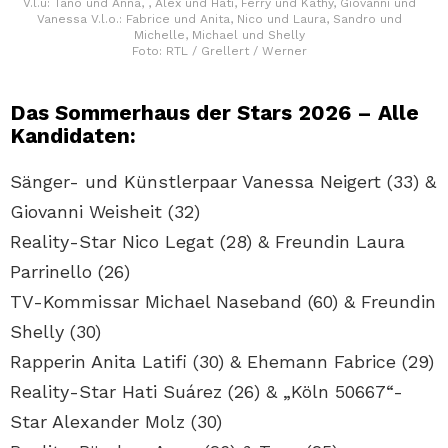
V.l.u: Tano und Anna, , Alex und Hati, Ferry und Kathy, Giovanni und
Vanessa V.l.o.: Fabrice und Anita, Nico und Laura, Sandro und
Michelle, Michael und Shelly
Foto: RTL / Grellert / Werner
Das Sommerhaus der Stars 2026 – Alle
Kandidaten:
Sänger- und Künstlerpaar Vanessa Neigert (33) &
Giovanni Weisheit (32)
Reality-Star Nico Legat (28) & Freundin Laura
Parrinello (26)
TV-Kommissar Michael Naseband (60) & Freundin
Shelly (30)
Rapperin Anita Latifi (30) & Ehemann Fabrice (29)
Reality-Star Hati Suárez (26) & „Köln 50667“-
Star Alexander Molz (30)