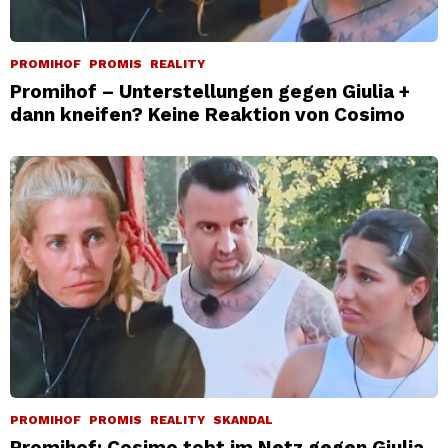
PROMIHOF
PROMIS
REALITY
Promihof – Unterstellungen gegen Giulia +
dann kneifen? Keine Reaktion von Cosimo
PROMIHOF
PROMIS
REALITY
SKANDAL
Promihof: Cosimo tobt im Netz gegen Giulia