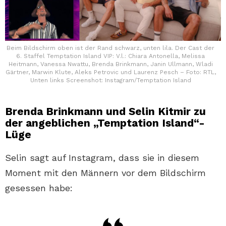
Beim Bildschirm oben ist der Rand schwarz, unten lila. Der Cast der
6. Staffel Temptation Island VIP: V.l.: Chiara Antonella, Melissa
Heitmann, Vanessa Nwattu, Brenda Brinkmann, Janin Ullmann, Wladi
Gärtner, Marwin Klute, Aleks Petrovic und Laurenz Pesch – Foto: RTL,
Unten links Screenshot: Instagram/Temptation Island
Brenda Brinkmann und Selin Kitmir zu
der angeblichen „Temptation Island“-
Lüge
Selin sagt auf Instagram, dass sie in diesem
Moment mit den Männern vor dem Bildschirm
gesessen habe: