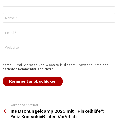
Name
*
E-
Mail-
Adresse
*
Website
Name, E-Mail-Adresse und Website in diesem Browser für meinen
nächsten Kommentar speichern.
vorheriger Artikel
Weitere
Top
Ins Dschungelcamp 2025 mit „Pinkelhilfe“:
News
Yeliz Koc schießt den Vogel ab