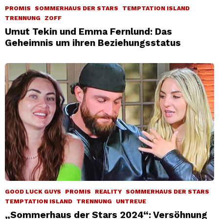
PROMIS
SOMMERHAUS DER STARS
TEMPTATION ISLAND
TRENNUNG
ZOFF
Umut Tekin und Emma Fernlund: Das
Geheimnis um ihren Beziehungsstatus
GOOD LUCK GUYS
PROMIS
REALITY
SOMMERHAUS DER STARS
TEMPTATION ISLAND
TRENNUNG
UNTREUE
„Sommerhaus der Stars 2024“: Versöhnung