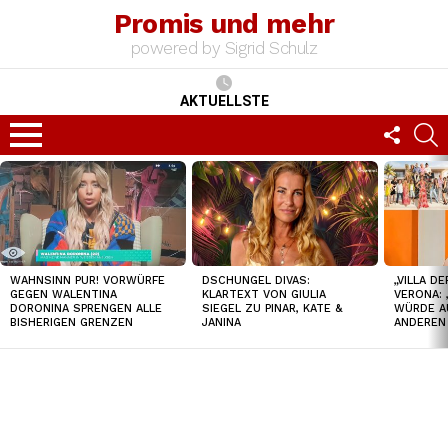
Promis und mehr
powered by Sigrid Schulz
AKTUELLSTE
FOLLO
S
US
Menu
TOP
NEWS
WAHNSINN PUR! VORWÜRFE
DSCHUNGEL DIVAS:
„VILLA D
GEGEN WALENTINA
KLARTEXT VON GIULIA
VERONA: 
DORONINA SPRENGEN ALLE
SIEGEL ZU PINAR, KATE &
WÜRDE A
BISHERIGEN GRENZEN
JANINA
ANDEREN