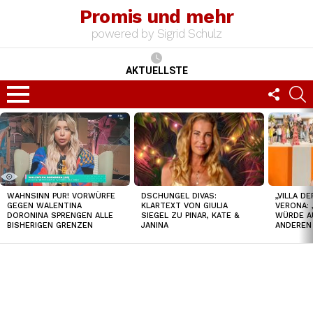
Promis und mehr
powered by Sigrid Schulz
AKTUELLSTE
FOLLO
S
US
Menu
TOP
NEWS
DSCHUNGEL DIVAS:
„VILLA D
WAHNSINN PUR! VORWÜRFE
KLARTEXT VON GIULIA
VERONA: 
GEGEN WALENTINA
SIEGEL ZU PINAR, KATE &
WÜRDE A
DORONINA SPRENGEN ALLE
JANINA
ANDEREN
BISHERIGEN GRENZEN