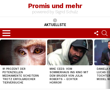
Promis und mehr
powered by Sigrid Schulz
AKTUELLSTE
FOLLO
S
US
Menu
TOP
NEWS
91 PROZENT DER
MIKE CEES: VOM
DANIELA 
POTENZIELLEN
SOMMERHAUS INS KINO MIT
LUCAS C
MEDIKAMENTE SCHEITERN
DEM BRUDER VON JULIA
TOCHTER
TROTZ ERFOLGREICHER
ROBERTS – ECHTER
MODEL W
TIERVERSUCHE
HORROR!