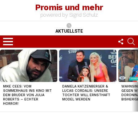
Promis und mehr
powered by Sigrid Schulz
AKTUELLSTE
FOLLO
S
US
Menu
TOP
NEWS
MIKE CEES: VOM
DANIELA KATZENBERGER &
WAHNSIN
SOMMERHAUS INS KINO MIT
LUCAS CORDALIS: UNSERE
GEGEN W
DEM BRUDER VON JULIA
TOCHTER WILL ERNSTHAFT
DORONIN
ROBERTS – ECHTER
MODEL WERDEN
BISHERI
HORROR!