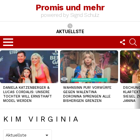
Promis und mehr
powered by Sigrid Schulz
AKTUELLSTE
FOLLO
S
US
Menu
TOP
NEWS
DANIELA KATZENBERGER &
WAHNSINN PUR! VORWÜRFE
DSCHUNGE
LUCAS CORDALIS: UNSERE
GEGEN WALENTINA
KLARTEXT
TOCHTER WILL ERNSTHAFT
DORONINA SPRENGEN ALLE
SIEGEL Z
MODEL WERDEN
BISHERIGEN GRENZEN
JANINA
KIM VIRGINIA