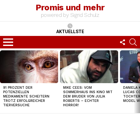
Promis und mehr
powered by Sigrid Schulz
AKTUELLSTE
FOLLO
S
US
Menu
TOP
NEWS
91 PROZENT DER
MIKE CEES: VOM
DANIELA 
POTENZIELLEN
SOMMERHAUS INS KINO MIT
LUCAS C
MEDIKAMENTE SCHEITERN
DEM BRUDER VON JULIA
TOCHTER
TROTZ ERFOLGREICHER
ROBERTS – ECHTER
MODEL W
TIERVERSUCHE
HORROR!